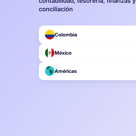
contabilidad, tesorería, finanzas y
conciliación
Colombia
México
Américas