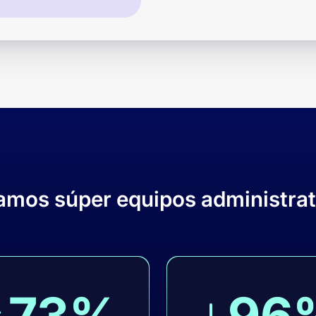
amos súper equipos administrat
73%
96