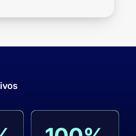
ivos
%
100%