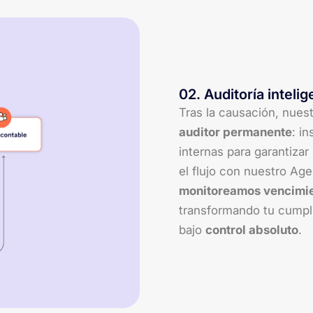
02
.
Auditoría intelig
Tras la causación, nues
auditor permanente
: i
internas para garantiz
el flujo con nuestro Ag
monitoreamos vencimie
transformando tu cumpli
bajo
control absoluto
.