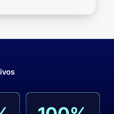
ivos
%
100%