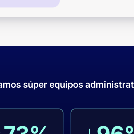
amos súper equipos administrat
73%
96